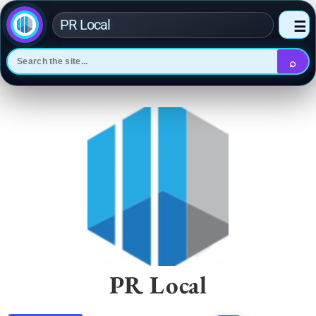
PR Local
☰
⌕
Skip
to
content
PR Local