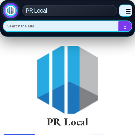
PR Local
☰
⌕
Skip
to
content
PR Local