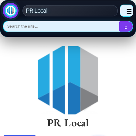
PR Local
☰
⌕
Skip
to
content
PR Local