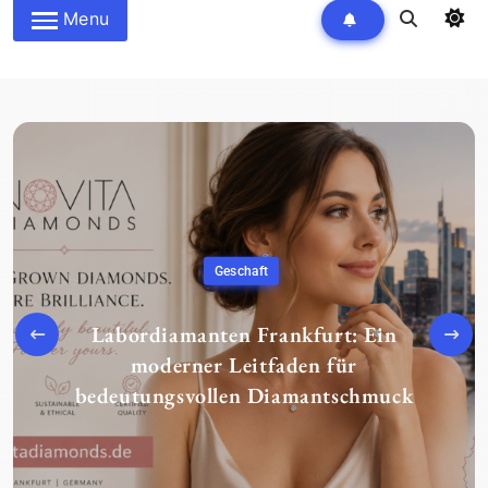
Menu
Heim
Wie Fensterbau den Wohnkomfort
die Energieeffizienz Ihres Zuhaus
ck
verbessert