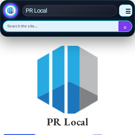
PR Local
☰
⌕
Skip
to
content
PR Local