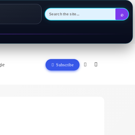
⌕
gie
Subscribe