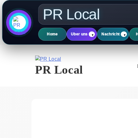
PR Local
Home
Uber uns
Nachricht
▾
▾
Skip
to
content
PR Local