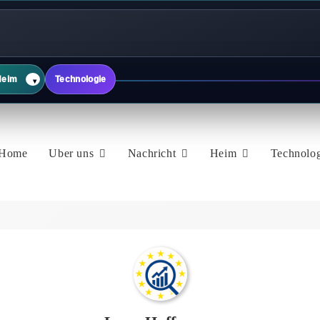
Heim
Technologie
▾
Home
Uber uns
Nachricht
Heim
Technolo