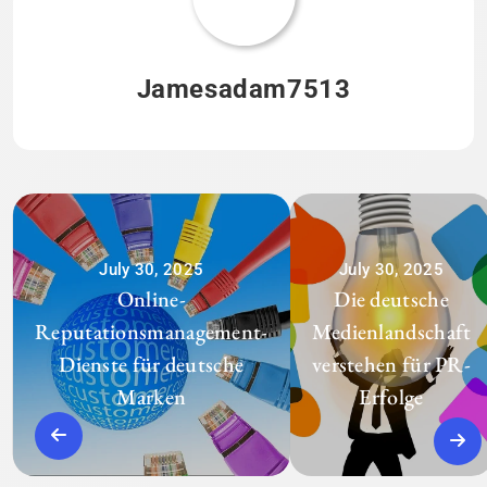
Jamesadam7513
July 30, 2025
July 30, 2025
Online-
Die deutsche
Reputationsmanagement-
Medienlandschaft
Dienste für deutsche
verstehen für PR-
Marken
Erfolge