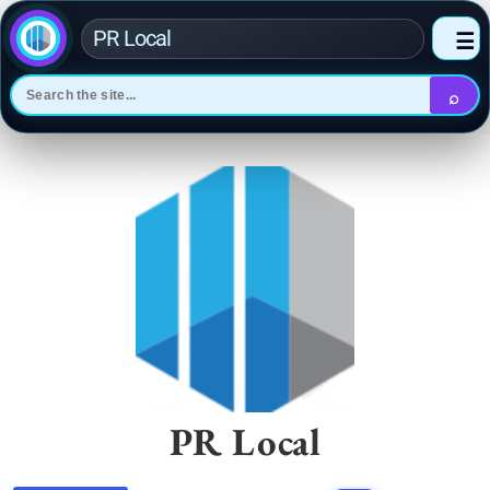
PR Local
☰
⌕
Skip
to
content
PR Local