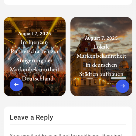
August 7, 2025
August 7, 2025
Influencer-
Lokale
Partnerschaften zur
Markenbekanntheit
Steigerung der
in deutschen
Markenbekanntheit
Städten aufbauen
in Deutschland
Leave a Reply
Your email address will not be published.
Required