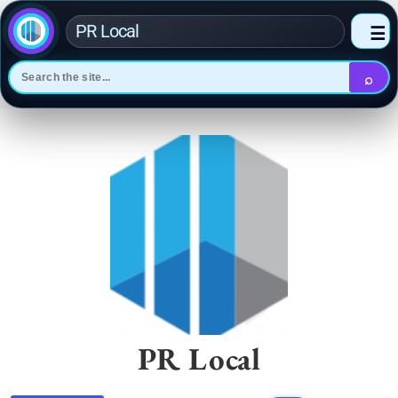
PR Local
☰
⌕
Skip
to
content
PR Local