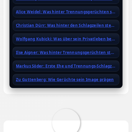
Alice Weidel: Was hinter Trennungsgerüchten steckt
Christian Dürr: Was hinter den Schlagzeilen steckt
Wolfgang Kubicki: Was über sein Privatleben bekannt ist
Ilse Aigner: Was hinter Trennungsgerüchten steckt
Markus Söder: Erste Ehe und Trennungs-Schlagzeilen
Zu Guttenberg: Wie Gerüchte sein Image prägen