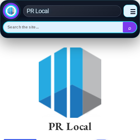
PR Local
☰
⌕
Skip
to
content
PR Local