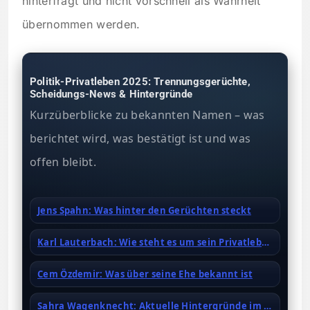
hinterfragt und nicht vorschnell als Wahrheit
übernommen werden.
Politik-Privatleben 2025: Trennungsgerüchte,
Scheidungs-News & Hintergründe
Kurzüberblicke zu bekannten Namen – was
berichtet wird, was bestätigt ist und was
offen bleibt.
Jens Spahn: Was hinter den Gerüchten steckt
Karl Lauterbach: Wie steht es um sein Privatleben?
Cem Özdemir: Was über seine Ehe bekannt ist
Sahra Wagenknecht: Aktuelle Hintergründe im Überblick