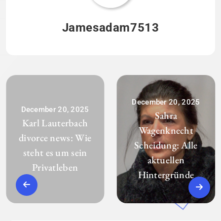
Jamesadam7513
December 20, 2025
December 20, 2025
Sahra
Karl Lauterbach
Wagenknecht
divorce news: Wie
Scheidung: Alle
steht es um sein
aktuellen
Privatleben
Hintergründe