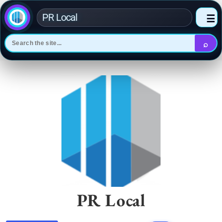
PR Local
☰
⌕
Skip
to
content
PR Local