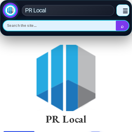
PR Local
☰
⌕
Skip
to
content
PR Local